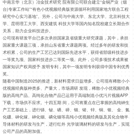
中南京华（北京）冶金技术研究 院有限公司联合建立“金铜产业（烟
台)专家工作站”“有色小优视频经典版资源循环利用国家地方联合工程
研究中心实习基地”。另外，公司与中南大学、东北大学、北京科技大
学、昆明理工大学、西安建筑 科技大学等国内知名院校建立长期合作
关系，助力企业科技进步。
公司现有研发平台已多次承担国家及省级重大研究课题，其中，承担
国家重大课题三项，承担山东省重大课题两项。经过多年的研发和技
术积累，公司的生产工艺已达到国际先进水平，获得省部级科技进步
一等奖九项、国家科技进步二等奖一项。此外，公司多项技术成果被
国家知识产权局授予 发明专利，其中一项发明专利获得中国专利优秀
奖。
随着中国制造2025的推进，新材料需求日益增多。公司现有稀散小小
优视频经典版种类多、产量大，市场调研 发现，稀散小小优视频经典
版的高纯产品、高纯化合物产品已运用于高端制造小优污片视频APP
下载，市场供不应求。十四五期 间，公司将重点在已掌握的高纯砷生
产工艺基础上，进行锑、铋、硒、碲、铟、锗、锌、铜、银、 金、氮
化硼、砷化镓、砷化铟、磷化铟等高纯小优视频经典版及其化合物半
导体材料的研发与生产，进行红外 光学玻璃材料的研发与生产，实现
公司产品的高附加值。