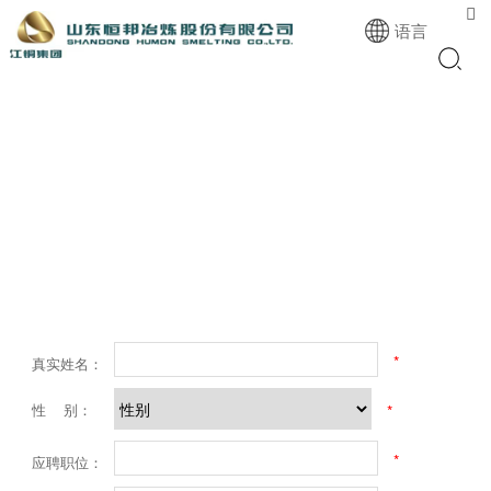

语言
*
真实姓名：
性 别：
*
*
应聘职位：